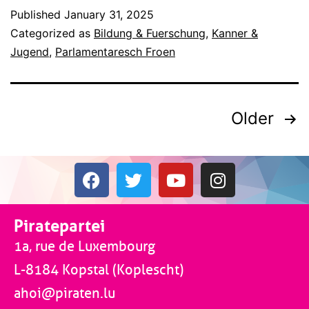
Published
January 31, 2025
Categorized as
Bildung & Fuerschung
,
Kanner &
Jugend
,
Parlamentaresch Froen
Older
Piratepartei
1a, rue de Luxembourg
L-8184 Kopstal (Koplescht)
ahoi@piraten.lu