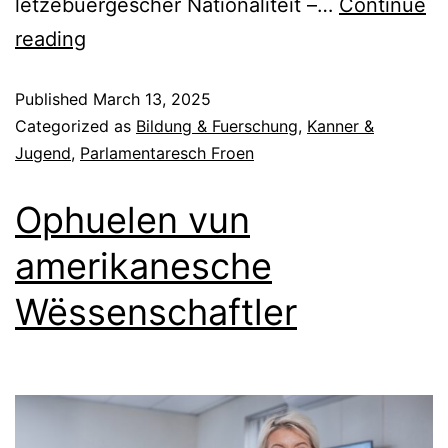
lëtzebuergescher Nationalitéit –…
Continue
reading
Published
March 13, 2025
Categorized as
Bildung & Fuerschung
,
Kanner &
Jugend
,
Parlamentaresch Froen
Ophuelen vun
amerikanesche
Wëssenschaftler