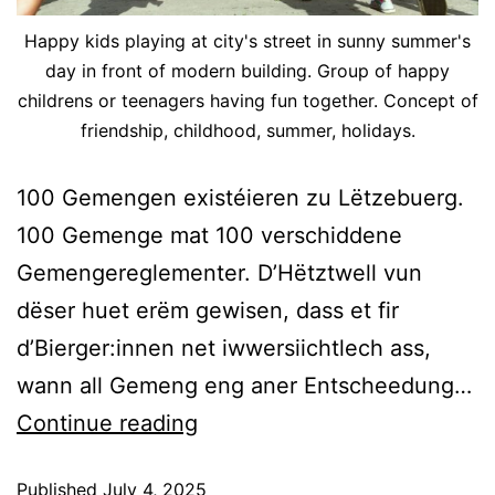
Happy kids playing at city's street in sunny summer's
day in front of modern building. Group of happy
childrens or teenagers having fun together. Concept of
friendship, childhood, summer, holidays.
100 Gemengen existéieren zu Lëtzebuerg.
100 Gemenge mat 100 verschiddene
Gemengereglementer. D’Hëtztwell vun
dëser huet erëm gewisen, dass et fir
d’Bierger:innen net iwwersiichtlech ass,
wann all Gemeng eng aner Entscheedung…
Continue reading
Published
July 4, 2025