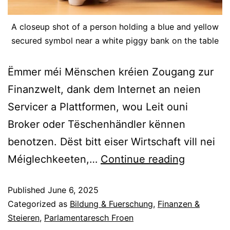
A closeup shot of a person holding a blue and yellow
secured symbol near a white piggy bank on the table
Ëmmer méi Mënschen kréien Zougang zur
Finanzwelt, dank dem Internet an neien
Servicer a Plattformen, wou Leit ouni
Broker oder Tëschenhändler kënnen
benotzen. Dëst bitt eiser Wirtschaft vill nei
Méiglechkeeten,…
Continue reading
Published
June 6, 2025
Categorized as
Bildung & Fuerschung
,
Finanzen &
Steieren
,
Parlamentaresch Froen