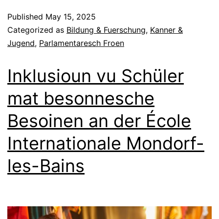
Published
May 15, 2025
Categorized as
Bildung & Fuerschung
,
Kanner &
Jugend
,
Parlamentaresch Froen
Inklusioun vu Schüler
mat besonnesche
Besoinen an der École
Internationale Mondorf-
les-Bains