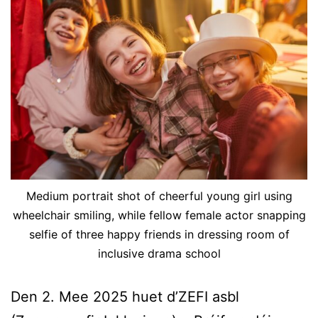
Medium portrait shot of cheerful young girl using
wheelchair smiling, while fellow female actor snapping
selfie of three happy friends in dressing room of
inclusive drama school
Den 2. Mee 2025 huet d’ZEFI asbl