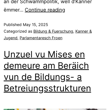
an der Schwammpolitik, well d’Kanner
ëmmer…
Continue reading
Published
May 15, 2025
Categorized as
Bildung & Fuerschung
,
Kanner &
Jugend
,
Parlamentaresch Froen
Unzuel vu Mises en
demeure am Beräich
vun de Bildungs- a
Betreiungsstrukturen