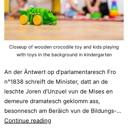
Closeup of wooden crocodile toy and kids playing
with toys in the background in kindergarten
An der Äntwert op d’parlamentaresch Fro
n°1838 schreift de Minister, datt an de
leschte Joren d’Unzuel vun de Mises en
demeure dramatesch geklomm ass,
besonnesch am Beräich vun de Bildungs-…
Continue reading