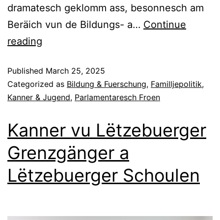
dramatesch geklomm ass, besonnesch am
Beräich vun de Bildungs- a…
Continue
reading
Published
March 25, 2025
Categorized as
Bildung & Fuerschung
,
Familljepolitik
,
Kanner & Jugend
,
Parlamentaresch Froen
Kanner vu Lëtzebuerger
Grenzgänger a
Lëtzebuerger Schoulen