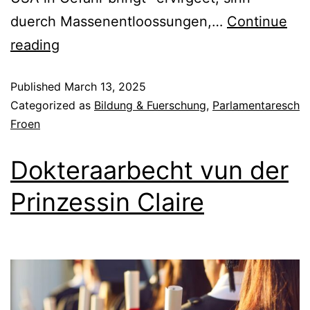
duerch Massenentloossungen,…
Continue
reading
Published
March 13, 2025
Categorized as
Bildung & Fuerschung
,
Parlamentaresch
Froen
Dokteraarbecht vun der
Prinzessin Claire