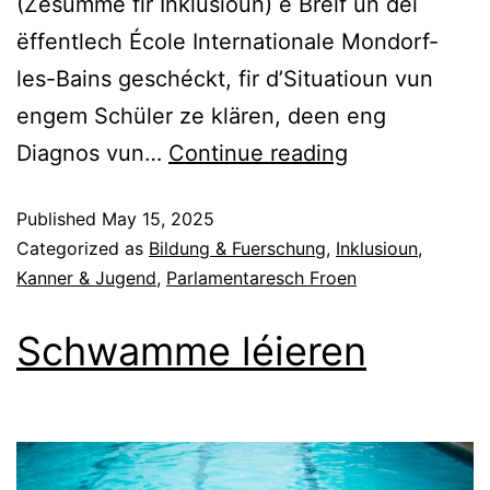
(Zesumme fir Inklusioun) e Bréif un déi
ëffentlech École Internationale Mondorf-
les-Bains geschéckt, fir d’Situatioun vun
engem Schüler ze klären, deen eng
Diagnos vun…
Continue reading
Published
May 15, 2025
Categorized as
Bildung & Fuerschung
,
Inklusioun
,
Kanner & Jugend
,
Parlamentaresch Froen
Schwamme léieren