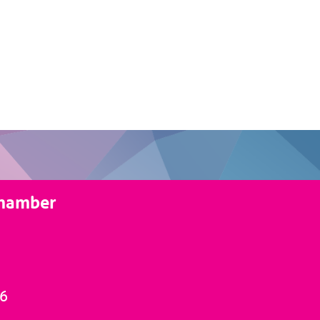
Chamber
66