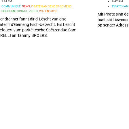
1:24 PM
9:47 AM
COMMUNIQUÉ
,
NEWS
,
PIRATEN AN DENGER GEMENG
,
PIRATEN AN
SEKTIOUN ESCH/UELZECHT
,
WALEN 2023
Mir Pirate sinn d
endrënner fannt dir d ́Lëscht vun eise
huet säi Liewensr
te fir d’Gemeng Esch-Uelzecht. Eis Lëscht
op senger Adres
gefouert vum paritéitesche Spëtzenduo Sam
RELLI an Tammy BROERS.