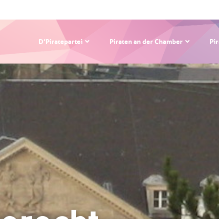
D’Piratepartei
Piraten an der Chamber
Pi