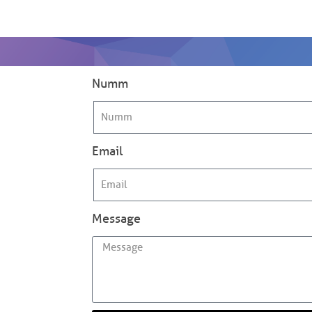
Numm
Email
Message