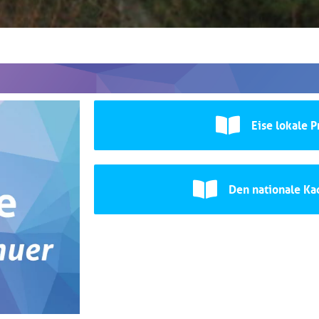
Eise lokale 
Den nationale K