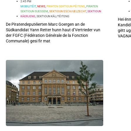
2:45 PM
MOBILITÉIT
,
NEWS
,
PIRATEN SEKTIOUN PÉITENG
,
PIRATEN
SEKTIOUN SUESSEM
,
SEKTIOUN ESCH/UELZECHT
,
SEKTIOUN
KÄERJENG
,
SEKTIOUN KÄL/TÉITENG
Hei ënn
De Piratendeputéierten Marc Goergen an de
Kandida
Südkandidat Yann Retter hunn haut d’Vertrieder vun
gëtt u
der FGFC (Fédération Générale de la Fonction
VAGNA
Communale) gesi fir mat