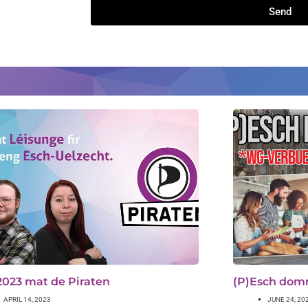
Send
023 mat de Piraten
(P)Esch dom
APRIL 14, 2023
JUNE 24, 20