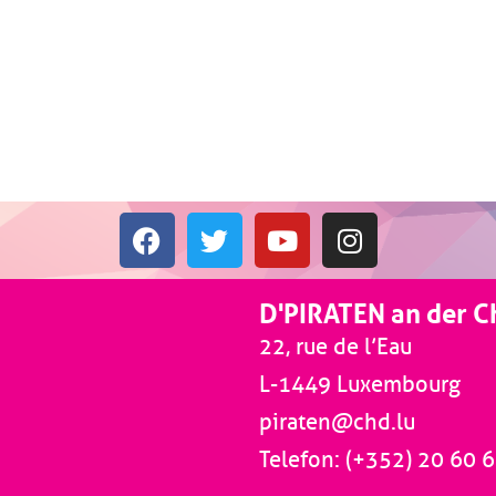
D'PIRATEN an der 
22, rue de l’Eau
L-1449 Luxembourg
piraten@chd.lu
Telefon: (+352) 20 60 