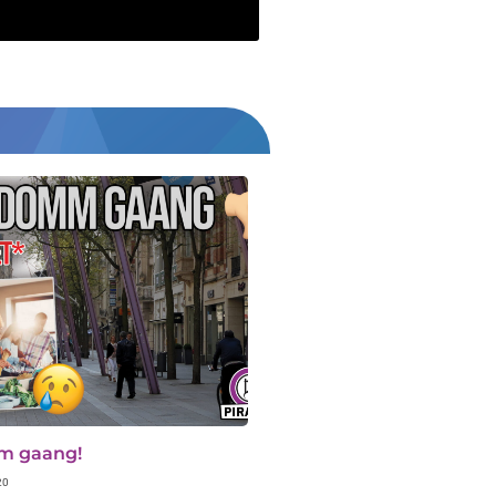
m gaang!
20