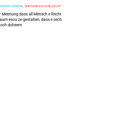
 DENGER GEMENG
,
SEKTIOUN ESCH/UELZECHT
er Meenung dass all Mënsch e Recht
aum esou ze gestalten, dass e sech
s och doheem