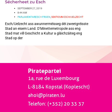
Sécherheet zu Esch
SEPTEMBER 27, 2019
8:44 AM
PARLAMENTARESCH FROEN
,
SEKTIOUN ESCH/UELZECHT
Esch/Uelzecht ass awunnerméisseg déi zweetgréisste
Stad an eisem Land. D’Minettemetropole ass eng
Stad mat vill Geschicht a Kultur a gläichzäiteg eng
Stad op der
Piratepartei
1a, rue de Luxembourg
L-8184 Kopstal (Koplescht)
ahoi@piraten.lu
Telefon: (+352) 20 33 37