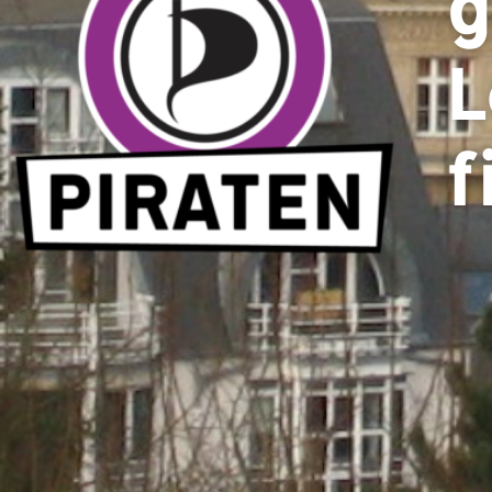
g
L
f