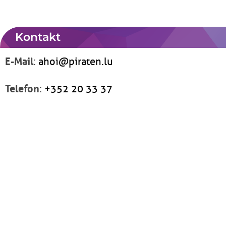
Kontakt
E-Mail
:
ahoi@piraten.lu
Telefon
:
+352 20 33 37