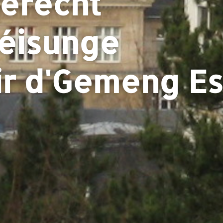
erecht
éisunge
ir d'Gemeng E