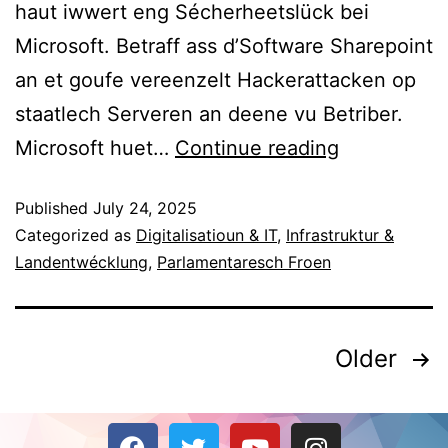
haut iwwert eng Sécherheetslück bei
Microsoft. Betraff ass d’Software Sharepoint
an et goufe vereenzelt Hackerattacken op
staatlech Serveren an deene vu Betriber.
Microsoft huet…
Continue reading
Published
July 24, 2025
Categorized as
Digitalisatioun & IT
,
Infrastruktur &
Landentwécklung
,
Parlamentaresch Froen
Older