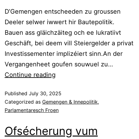
D’Gemengen entscheeden zu groussen
Deeler selwer iwwert hir Bautepolitik.
Bauen ass gläichzäiteg och ee lukratiivt
Geschäft, bei deem vill Steiergelder a privat
Investissementer implizéiert sinn.An der
Vergangenheet goufen souwuel zu…
Continue reading
Published
July 30, 2025
Categorized as
Gemengen & Innepolitik
,
Parlamentaresch Froen
Ofsécherung vum