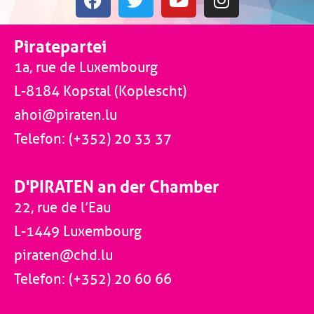
Piratepartei
1a, rue de Luxembourg
L-8184 Kopstal (Koplescht)
ahoi@piraten.lu
Telefon: (+352) 20 33 37
D'PIRATEN an der Chamber
22, rue de l’Eau
L-1449 Luxembourg
piraten@chd.lu
Telefon: (+352) 20 60 66