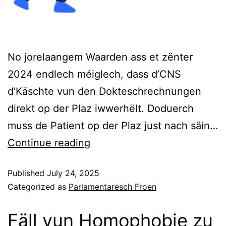
No jorelaangem Waarden ass et zënter
2024 endlech méiglech, dass d’CNS
d’Käschte vun den Dokteschrechnungen
direkt op der Plaz iwwerhëlt. Doduerch
muss de Patient op der Plaz just nach säin…
Continue reading
Published
July 24, 2025
Categorized as
Parlamentaresch Froen
Fäll vun Homophobie zu