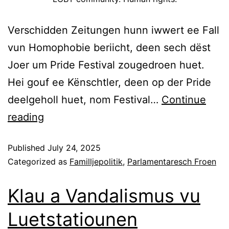
Verschidden Zeitungen hunn iwwert ee Fall
vun Homophobie beriicht, deen sech dëst
Joer um Pride Festival zougedroen huet.
Hei gouf ee Kënschtler, deen op der Pride
deelgeholl huet, nom Festival…
Continue
reading
Published
July 24, 2025
Categorized as
Familljepolitik
,
Parlamentaresch Froen
Klau a Vandalismus vu
Luetstatiounen