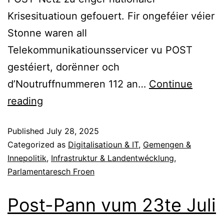
Krisesituatioun gefouert. Fir ongeféier véier
Stonne waren all
Telekommunikatiounsservicer vu POST
gestéiert, dorënner och
d’Noutruffnummeren 112 an…
Continue
reading
Published
July 28, 2025
Categorized as
Digitalisatioun & IT
,
Gemengen &
Innepolitik
,
Infrastruktur & Landentwécklung
,
Parlamentaresch Froen
Post-Pann vum 23te Juli