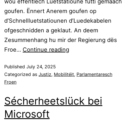
wou ëffentlech Luetstatioune futti gemaach
goufen. Ënnert Anerem goufen op
d’Schnellluetstatiounen d’Luedekabelen
ofgeschnidden a geklaut. An deem
Zesummenhang hu mir der Regierung dës
Froe…
Continue reading
Published
July 24, 2025
Categorized as
Justiz
,
Mobilitéit
,
Parlamentaresch
Froen
Sécherheetslück bei
Microsoft