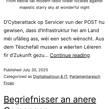
From below tall modern radio tower located against
majestic starry sky at wonderful night
D’Cyberattack op Servicer vun der POST hu
gewisen, dass d’Infrastruktur hei am Land
méi ufälleg ass, wéi een sech wënscht. Aus
dem Tëschefall mussen a wäerten Léieren
fir d’Zukunft gezu…
Continue reading
Published
July 30, 2025
Categorized as
Digitalisatioun & IT
,
Parlamentaresch
Froen
Begriefnisser an anere