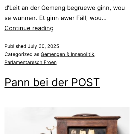
d’Leit an der Gemeng begruewe ginn, wou
se wunnen. Et ginn awer Fäll, wou…
Continue reading
Published
July 30, 2025
Categorized as
Gemengen & Innepolitik
,
Parlamentaresch Froen
Pann bei der POST