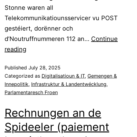
Stonne waren all
Telekommunikatiounsservicer vu POST
gestéiert, dorënner och
d’Noutruffnummeren 112 an…
Continue
reading
Published
July 28, 2025
Categorized as
Digitalisatioun & IT
,
Gemengen &
Innepolitik
,
Infrastruktur & Landentwécklung
,
Parlamentaresch Froen
Rechnungen an de
Spideeler (paiement