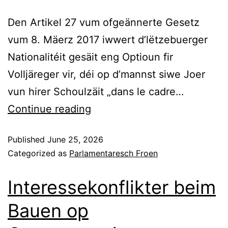
Den Artikel 27 vum ofgeännerte Gesetz
vum 8. Mäerz 2017 iwwert d’lëtzebuerger
Nationalitéit gesäit eng Optioun fir
Volljäreger vir, déi op d’mannst siwe Joer
vun hirer Schoulzäit „dans le cadre…
Continue reading
Published
June 25, 2026
Categorized as
Parlamentaresch Froen
Interessekonflikter beim
Bauen op