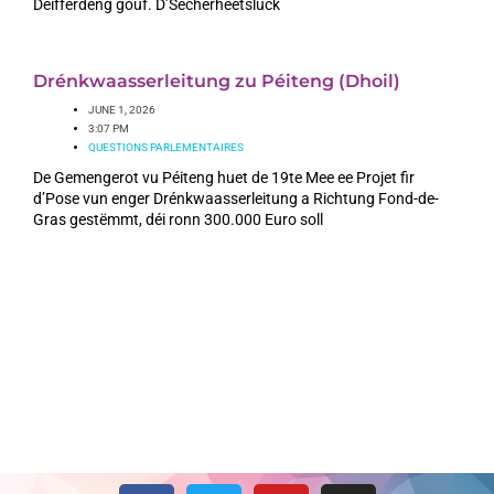
Déifferdeng gouf. D’Sécherheetslück
Drénkwaasserleitung zu Péiteng (Dhoil)
JUNE 1, 2026
3:07 PM
QUESTIONS PARLEMENTAIRES
De Gemengerot vu Péiteng huet de 19te Mee ee Projet fir
d’Pose vun enger Drénkwaasserleitung a Richtung Fond-de-
Gras gestëmmt, déi ronn 300.000 Euro soll