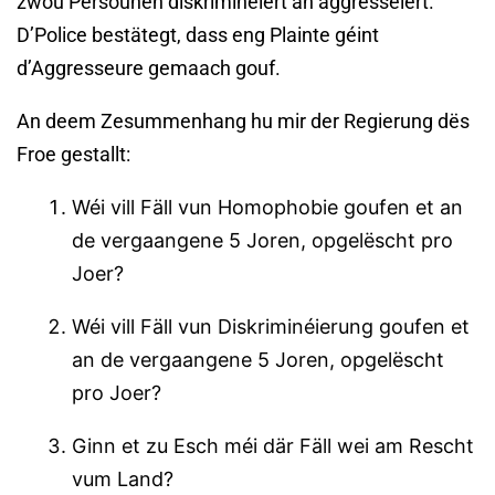
zwou Persounen diskriminéiert an aggresséiert.
D’Police bestätegt, dass eng Plainte géint
d’Aggresseure gemaach gouf.
An deem Zesummenhang hu mir der Regierung dës
Froe gestallt:
Wéi vill Fäll vun Homophobie goufen et an
de vergaangene 5 Joren, opgelëscht pro
Joer?
Wéi vill Fäll vun Diskriminéierung goufen et
an de vergaangene 5 Joren, opgelëscht
pro Joer?
Ginn et zu Esch méi där Fäll wei am Rescht
vum Land?