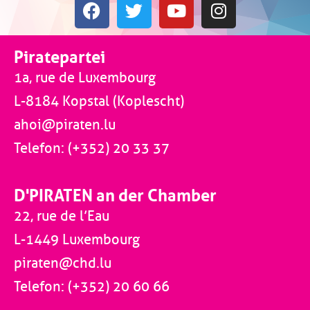
Piratepartei
1a, rue de Luxembourg
L-8184 Kopstal (Koplescht)
ahoi@piraten.lu
Telefon: (+352) 20 33 37
D'PIRATEN an der Chamber
22, rue de l’Eau
L-1449 Luxembourg
piraten@chd.lu
Telefon: (+352) 20 60 66