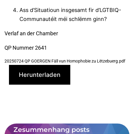
Ass d’Situatioun insgesamt fir d’LGTBIQ-
Communautéit méi schlëmm ginn?
Verlaf an der Chamber
QP Nummer 2641
20250724 QP GOERGEN Fäll vun Homophobie zu Lëtzebuerg.pdf
Herunterladen
Zesummenhang posts