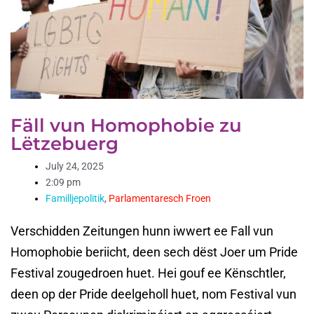
Fäll vun Homophobie zu
Lëtzebuerg
July 24, 2025
2:09 pm
Familljepolitik
,
Parlamentaresch Froen
Verschidden Zeitungen hunn iwwert ee Fall vun
Homophobie beriicht, deen sech dëst Joer um Pride
Festival zougedroen huet. Hei gouf ee Kënschtler,
deen op der Pride deelgeholl huet, nom Festival vun