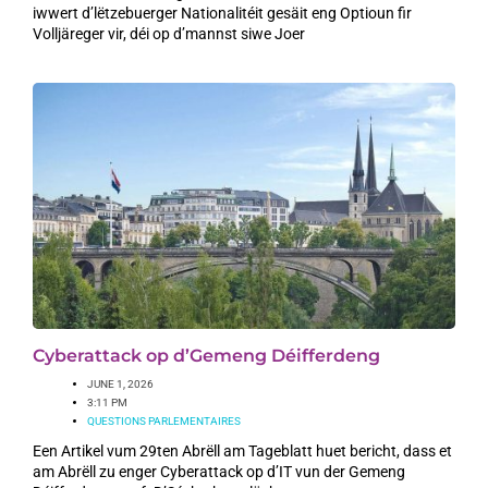
iwwert d’lëtzebuerger Nationalitéit gesäit eng Optioun fir
Volljäreger vir, déi op d’mannst siwe Joer
Cyberattack op d’Gemeng Déifferdeng
JUNE 1, 2026
3:11 PM
QUESTIONS PARLEMENTAIRES
Een Artikel vum 29ten Abrëll am Tageblatt huet bericht, dass et
am Abrëll zu enger Cyberattack op d’IT vun der Gemeng